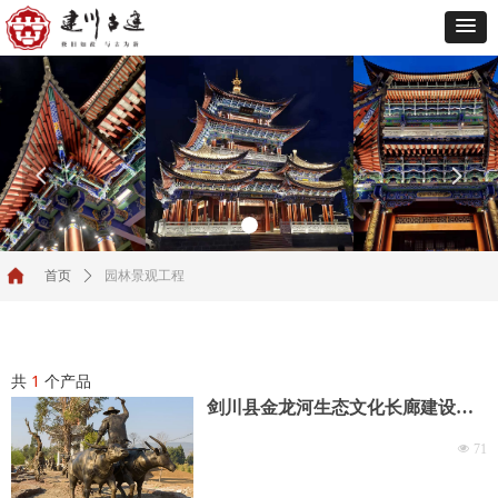
넳
넲
园林景观工程
首页
ꄲ
共
1
个产品
剑川县金龙河生态文化长廊建设项
目
넶
71