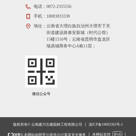
电话：
0872-2355556
手机：
18083833338
地址：
云南省大理白族自治州大理市下关
街道建设路泰安新城（时代公馆）
15楼1510号；云南省昆明市盘龙区
瑞鼎城商务中心A栋11层；
微信公众号
滇ICP备19003363号-1
版权所有© 云南建川古建园林工程有限公司
本网站支持
IPv6
本网站由阿里云提供云计算及安全服务