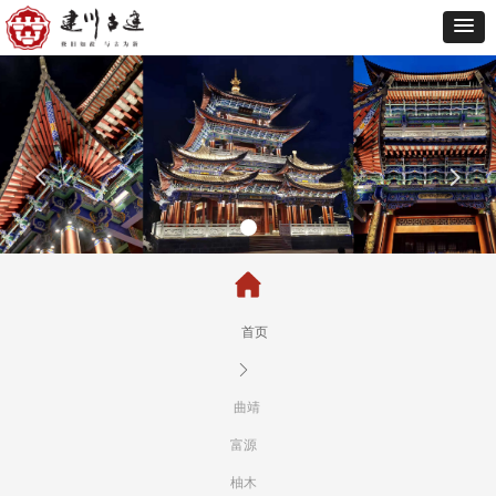
넳
넲
首页
ꄲ
曲靖
富源
柚木