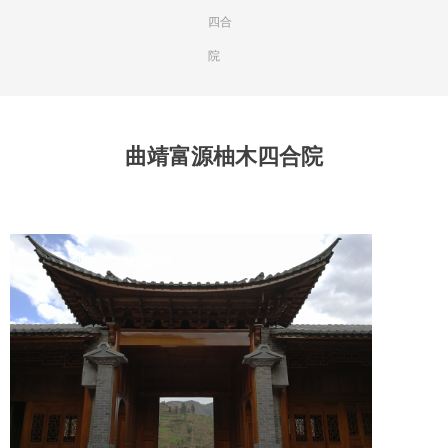
四合
院
曲靖富源柚木四合院