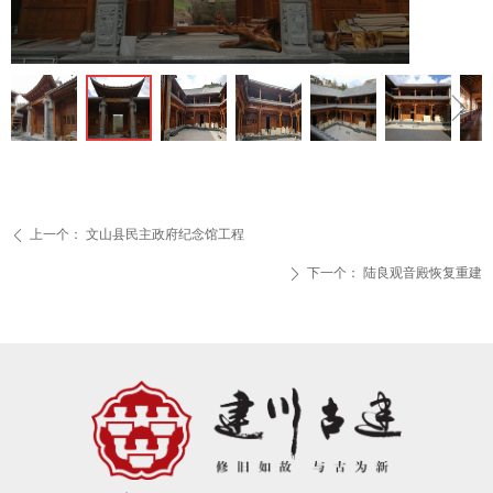
ꁆ
ꁇ
上一个：
文山县民主政府纪念馆工程
ꄴ
下一个：
陆良观音殿恢复重建
ꄲ