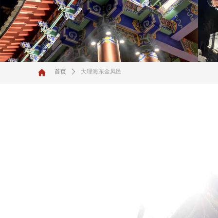
首页
ꄲ
大理海东金凤邑