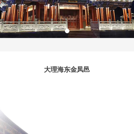
大理海东金凤邑